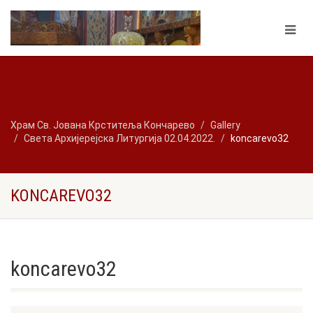
Храм Св. Јована Крститеља Кончарево
Gallery
Света Архијерејска Литургија 02.04.2022.
koncarevo32
KONCAREVO32
koncarevo32