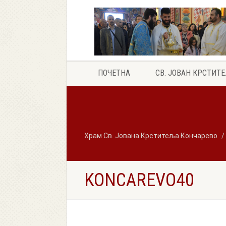
ПОЧЕТНА
СВ. ЈОВАН КРСТИТ
Храм Св. Јована Крститеља Кончарево
KONCAREVO40