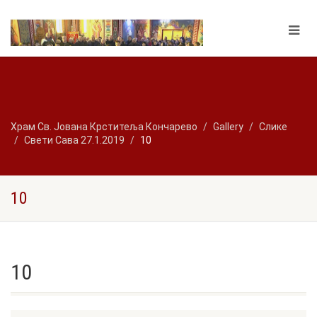
Храм Св. Јована Крститеља Кончарево
Gallery
Слике
Свети Сава 27.1.2019
10
10
10