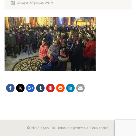
Датум 27. јануар 2019.
© 2026 Храм Св. Јована Крститеља Кончарево.