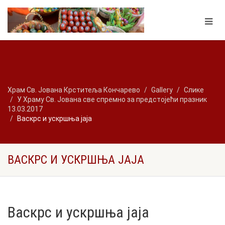
Храм Св. Јована Крститеља Кончарево
Gallery
Слике
У Храму Св. Јована све спремно за предстојећи празник
13.03.2017
Васкрс и ускршња јаја
ВАСКРС И УСКРШЊА ЈАЈА
Васкрс и ускршња јаја