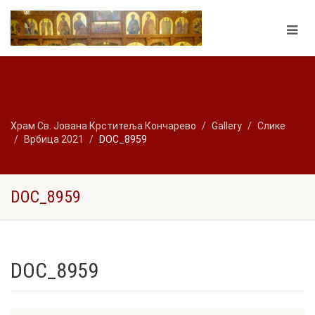
Храм Св. Јована Крститеља Кончарево
Gallery
Слике
Врбица 2021
DOC_8959
DOC_8959
DOC_8959