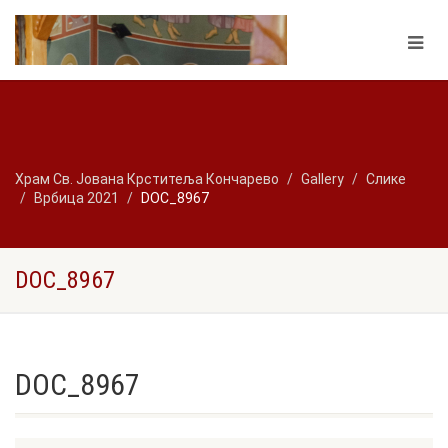
Храм Св. Јована Крститеља Кончарево
Gallery
Слике
Врбица 2021
DOC_8967
DOC_8967
DOC_8967