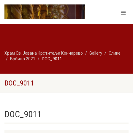
Храм Св. Јована Крститеља Кончарево
Gallery
Слике
Врбица 2021
DOC_9011
DOC_9011
DOC_9011