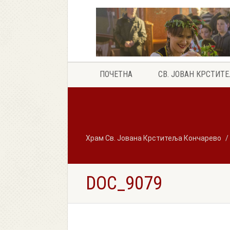
ПОЧЕТНА
СВ. ЈОВАН КРСТИТ
Храм Св. Јована Крститеља Кончарево
DOC_9079