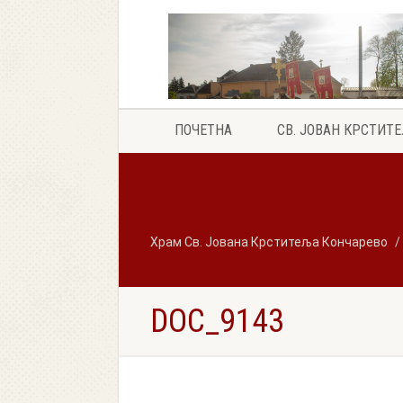
ПОЧЕТНА
СВ. ЈОВАН КРСТИТ
Храм Св. Јована Крститеља Кончарево
DOC_9143