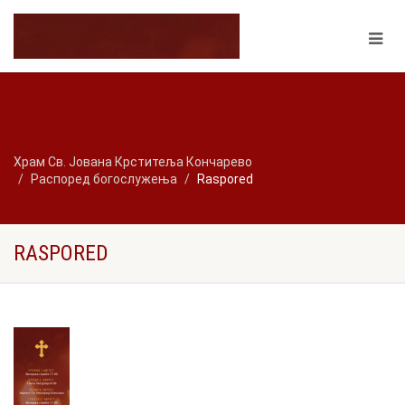
Храм Св. Јована Крститеља Кончарево
Распоред богослужења
Raspored
RASPORED