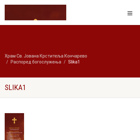
Храм Св. Јована Крститеља Кончарево
Распоред богослужења
Slika1
SLIKA1