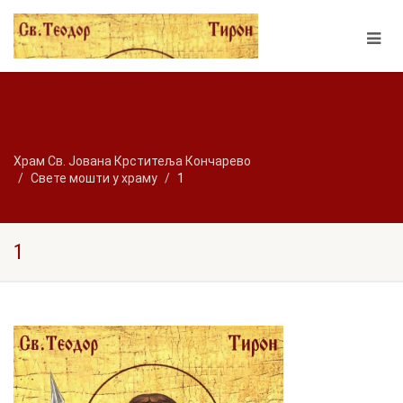
Храм Св. Јована Крститеља Кончарево
Свете мошти у храму
1
1