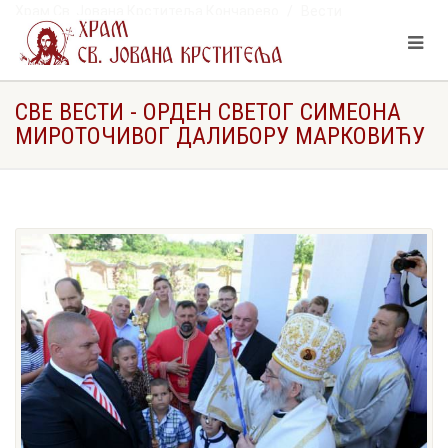
Храм Св. Јована Крститеља Кончарево
Вести
орден Светог Симеона Мироточивог Далибору Марковићу
СВЕ ВЕСТИ - ОРДЕН СВЕТОГ СИМЕОНА
МИРОТОЧИВОГ ДАЛИБОРУ МАРКОВИЋУ