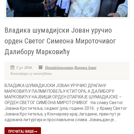
Владика шумадијски Јован уручио
орден Светог Симеона Мироточивог
Далибору Марковићу
7. јул 2016.
Некатегоризовано
Владика Јован
Коментари су онемогућени
ВЛАДИКА ШУМАДИЈСКИ ЈОВАН УРУЧИО ДРАГАНУ
МАРКОВИЋУ ПАЛМИ ПОВЕЉУ КТИТОРА, А ДАЛИБОРУ
МАРКОВИЋУ НАЈВИШИ ОРДЕН ЕПАРХИЈЕ ШУМАДИЈСКЕ –
ОРДЕН СВЕТОГ СИМЕОНА МИРОТОЧИВОГ На славу Светог
Јована Крститеља, седмог јула, године 2016. у Храму Светог
Јована Крститеља, у Кончареву крај Јагодине, први пут је
одржана литургија и прослављена слава. Јовањдан је...
ПРОЧИТАЈ ВИШЕ