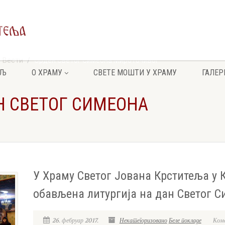
Вести
Орден Светог Симеона Мироточивог
ЕЉ
О ХРАМУ
СВЕТЕ МОШТИ У ХРАМУ
ГАЛЕР
ЕН СВЕТОГ СИМЕОНА
У Храму Светог Јована Крститеља у 
обављена литургија на дан Светог 
26. фебруар 2017.
Некатегоризовано
Беле покладе
Коме