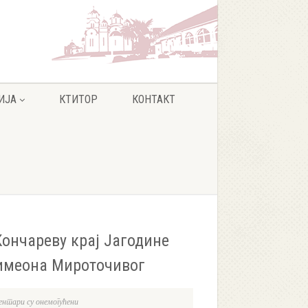
ИЈА
КТИТОР
КОНТАКТ
Кончареву крај Јагодине
Симеона Мироточивог
нтари су онемогућени