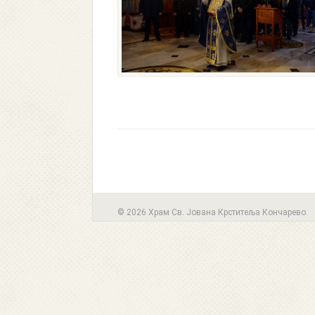
© 2026 Храм Св. Јована Крститеља Кончарево.