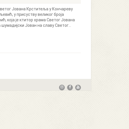
Светог Јована Крститеља у Кончареву
евић, у присуству великог броја
ћ, која је ктитор храма Светог Јована
шумадијски Јован на славу Светог...