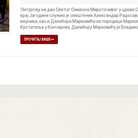
Литургију на дан Светог Симеона Мироточивог у цркви 
крај Јагодине служио је свештеник Александар Радосављ
верника, као и Далибора Марковића из породице Маркови
Крститеља у Кончареву. Далибору Марковићу је Владика 
ПРОЧИТАЈ ВИШЕ