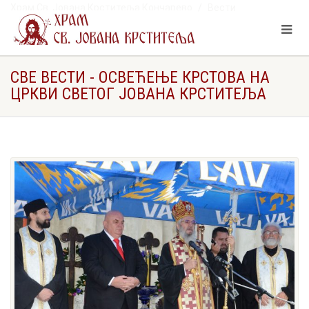
Храм Св. Јована Крститеља Кончарево
Вести
Освећење крстова на Цркви Светог Јована Крститеља
СВЕ ВЕСТИ - ОСВЕЋЕЊЕ КРСТОВА НА
ЦРКВИ СВЕТОГ ЈОВАНА КРСТИТЕЉА