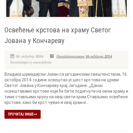
Освећење крстова на храму Светог
Јована у Кончареву
16. октобар 2014.
Некатегоризовано
16 окбтора 2014
Коментари су онемогућени
Владика шумадијски Јован са јагодинским свештенством, 16.
октобра 2014. године освештао је шест крстова на цркви
Светог Јована у Кончареву крај Јагодине. „Данас
освештавамо крстове који ће бити подигнути на овом храму и
тиме стављамо круну на овај свети храм.Стављамо освећене
крстове, како би крст чувао и овај храм и...
ПРОЧИТАЈ ВИШЕ