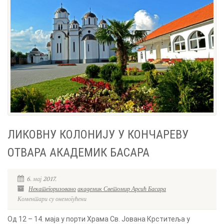
ЛИКОВНУ КОЛОНИЈУ У КОНЧАРЕВУ
ОТВАРА АКАДЕМИК БАСАРА
6. мај 2017.
Некатегоризовано
академик Светомир Арсић Басара
Коментари су онемогућени
Од 12 – 14. маја у порти Храма Св. Јована Крститеља у