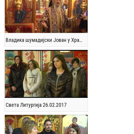
Владика шумадијски Јован у Храму СВ. Јована Крститеља служио Литургију 17.03.2017
Света Литургија 26.02.2017