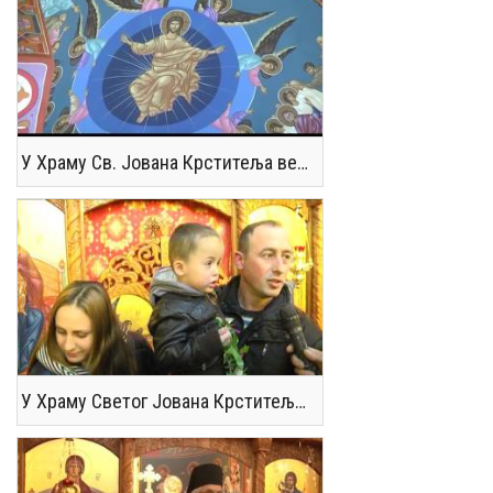
У Храму Св. Јована Крститеља вечерњом службом целивањем плаштанице обележен је Велики петак
У Храму Светог Јована Крститеља у Кончареву код Јагодине обележена Лазарева субота, односно Врбица